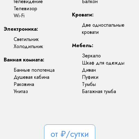
телевидение
Балкон
Телевизор
Кровати:
Wi-Fi
Две односпальные
Электроника:
кровати
Светильник
Мебель:
Холодильник
Зеркало
Ванная комната:
Шкаф для одежды
Банные полотенца
Диван
Душевая кабина
Пуфики
Раковина
Тумбы
Унитаз
Багажная тумба
от
₽/сутки