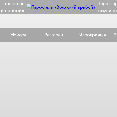
Парк-отель
Террито
ий прибой»
семейно
Номера
Ресторан
Мероприятия
S