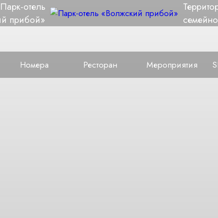
Парк-отель
Террито
ий прибой»
семейно
Номера
Ресторан
Мероприятия
S